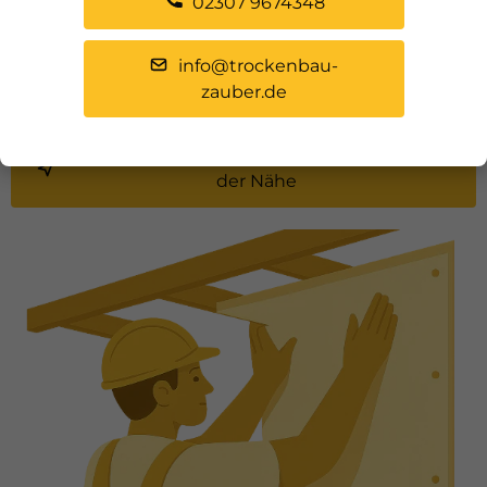
02307 9674348
Flexibel bei Neubau, Umbau oder Sanierung
Sie möchten eine Trockenbauwand bauen, Ihre
info@trockenbau-
Heizlösung modernisieren oder Räume neu
zauber.de
strukturieren? Dann sind Sie bei uns genau richtig.
Beraten lassen von Ihrem Trockenbauer in
der Nähe