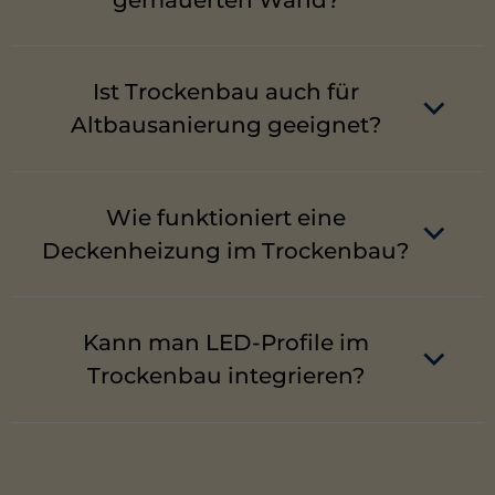
Trockenbauwände sind leichter, schneller montiert,
aber weniger tragfähig – ideal für den
Ist Trockenbau auch für
Innenausbau in Wohnungen und Büros in Kiel.
Altbausanierung geeignet?
Ja, da es leicht und flexibel ist und kaum
Feuchtigkeit in das Gebäude bringt – ideal für
Wie funktioniert eine
Altbauten in Kiel.
Deckenheizung im Trockenbau?
Trockenbau-Deckenheizungen bestehen aus
Modulen mit integrierten Heizrohren, die in
Kann man LED-Profile im
abgehängten Decken montiert werden – auch in
energetischen Sanierungen in Kiel.
Trockenbau integrieren?
Ja, spezielle LED-Profile lassen sich in
Trockenbauwände oder -decken bündig
integrieren – moderne Lichtlösungen für