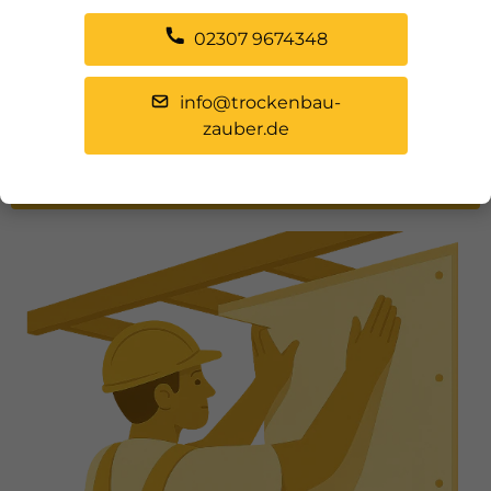
Flexibel bei Neubau, Umbau oder Sanierung
02307 9674348
Sie möchten eine Trockenbauwand bauen, Ihre
Heizlösung modernisieren oder Räume neu
info@trockenbau-
strukturieren? Dann sind Sie bei uns genau richtig.
zauber.de
Beraten lassen von Ihrem Trockenbauer in
der Nähe