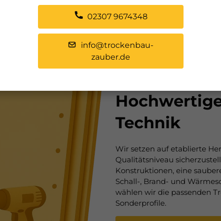
02307 9674348
info@trockenbau-
zauber.de
Hochwertige
Technik
Wir setzen auf etablierte He
Qualitätsniveau sicherzustel
Konstruktionen, eine sauber
Schall-, Brand- und Wärmes
wählen wir die passenden T
Sonderprofile.