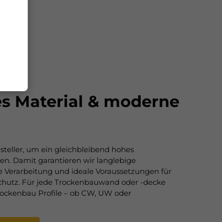
s Material & moderne
rsteller, um ein gleichbleibend hohes
len. Damit garantieren wir langlebige
e Verarbeitung und ideale Voraussetzungen für
chutz. Für jede Trockenbauwand oder -decke
rockenbau Profile – ob CW, UW oder