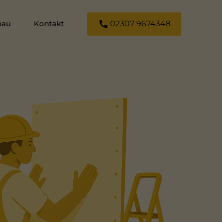
bau
Kontakt
02307 9674348