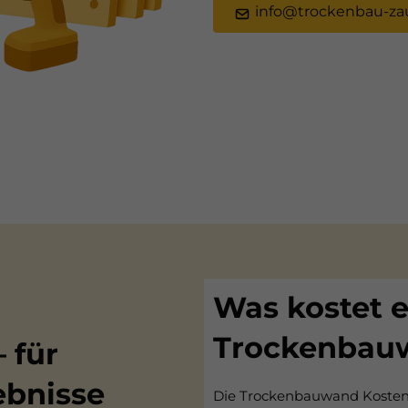
info@trockenbau-za
Was kostet e
Trockenbau
 für
ebnisse
Die Trockenbauwand Kosten 