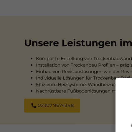
Unsere Leistungen im
Komplette Erstellung von Trockenbauwänd
Installation von Trockenbau Profilen – prä
Einbau von Revisionslösungen wie der Rev
Individuelle Lösungen für Trockenbau Deck
Effiziente Heizsysteme: Wandheizung Tro
Nachrüstbare Fußbodenlösungen mit Fuß
02307 9674348