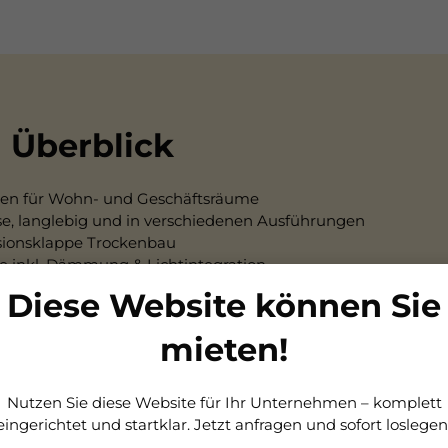
 Überblick
en für Wohn- und Geschäftsräume
zise, langlebig und in verschiedenen Ausführungen
isionsklappe Trockenbau
e inkl. Dämmung & Lichtintegration
ckenbau und Deckenheizung Trockenbau
Diese Website können Sie
bodenheizung Trockenbau
mieten!
Nutzen Sie diese Website für Ihr Unternehmen – komplett
eingerichtet und startklar. Jetzt anfragen und sofort loslegen